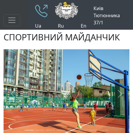
Київ
Тютюнника
37/1
Ua
Ru
En
СПОРТИВНИЙ МАЙДАНЧИК
Previous
Next