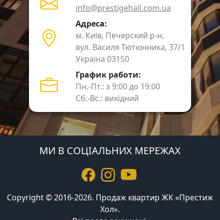
info@prestigehall.com.ua
Адреса:
м. Киів, Печерский р-н,
вул. Василя Тютюнника, 37/1
Україна 03150
График работи:
Пн.-Пт.: з 9:00 до 19:00
Сб.-Вс.: вихідний
МИ В СОЦІАЛЬНИХ МЕРЕЖАХ
Copyright © 2016-2026. Продаж квартир ЖК «Престиж
Хол».