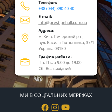
Телефон:
+38 (044) 390 40 40
E-mail:
info@prestigehall.com.ua
Адреса:
м. Киів, Печерский р-н,
вул. Василя Тютюнника, 37/1
Україна 03150
График работи:
Пн.-Пт.: з 9:00 до 19:00
Сб.-Вс.: вихідний
МИ В СОЦІАЛЬНИХ МЕРЕЖАХ