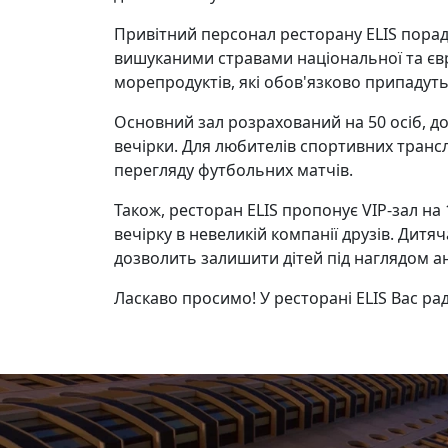
Привітний персонал ресторану ELIS порад
вишуканими стравами національної та євро
морепродуктів, які обов'язково припадут
Основний зал розрахований на 50 осіб, 
вечірки. Для любителів спортивних тран
перегляду футбольних матчів.
Також, ресторан ELIS пропонує VIP-зал на
вечірку в невеликій компанії друзів. Дит
дозволить залишити дітей під наглядом а
Ласкаво просимо! У ресторані ELIS Вас рад