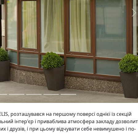
N
IS, розташувався на першому поверсі однієї із секцій
ьний інтер'єр і приваблива атмосфера закладу дозволи
х і друзів, і при цьому відчувати себе невимушено і по-