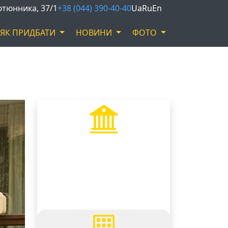
Тютюнника, 37/1
+38 (044) 390-40-40
Ua
Ru
En
ЯК ПРИДБАТИ
НОВИНИ
ФОТО