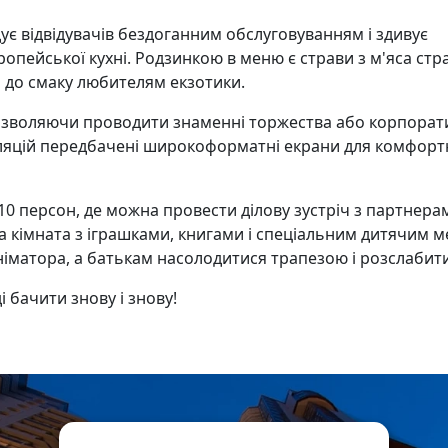
ує відвідувачів бездоганним обслуговуванням і здивує
пейської кухні. Родзинкою в меню є страви з м'яса стра
ь до смаку любителям екзотики.
дозволяючи проводити знаменні торжества або корпорат
сляцій передбачені широкоформатні екрани для комфорт
 10 персон, де можна провести ділову зустріч з партнера
яча кімната з іграшками, книгами і спеціальним дитячим 
німатора, а батькам насолодитися трапезою і розслабити
і бачити знову і знову!