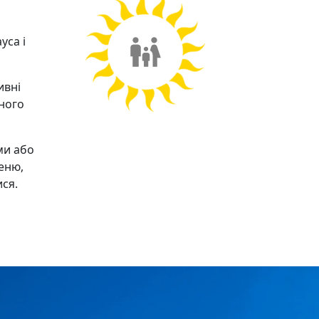
уса і
ивні
ного
ми або
меню,
ся.