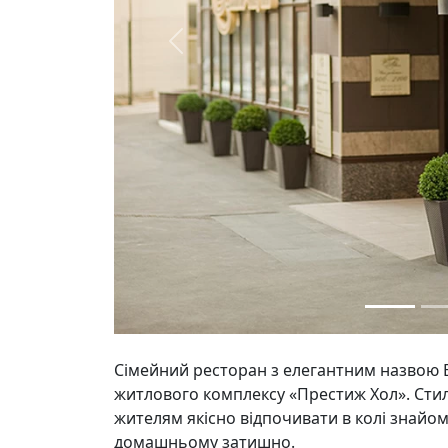
Previous
Сімейний ресторан з елегантним назвою EL
житлового комплексу «Престиж Хол». Стил
жителям якісно відпочивати в колі знайоми
домашньому затишно.