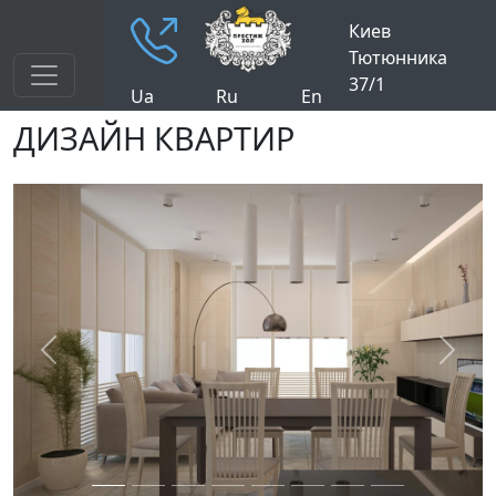
Киев
Тютюнника
37/1
Ua
Ru
En
ДИЗАЙН КВАРТИР
Previous
Next